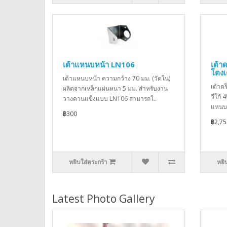
เต้าแหนบหน้า LN106
เต้า
โตงเ
เต้าแหนบหน้า ความกว้าง 70 มม. (วัดใน)
เต้าด
ผลิตจากเหล็กแผ่นหนา 5 มม. สำหรับงาน
วีโก้
วางคานแข็งแบบ LN106 สามารถใ..
แหนบห
฿300
฿2,75
หยิบใส่ตระกร้า
หยิ
Latest Photo Gallery