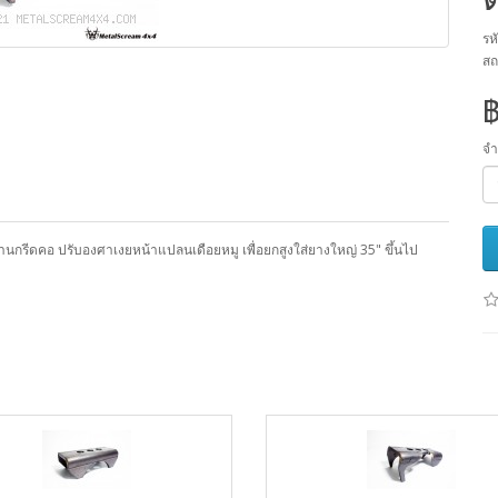
รห
สถ
จ
ีดคอ ปรับองศาเงยหน้าแปลนเดือยหมู เพื่อยกสูงใส่ยางใหญ่ 35" ขึ้นไป