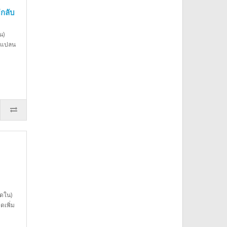
กลับ
น)
าแปลน
ัดใน)
ดเพิ่ม