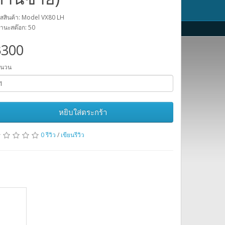
ัสสินค้า: Model VX80 LH
านะสต๊อก: 50
฿300
ำนวน
หยิบใส่ตระกร้า
0 รีวิว
/
เขียนรีวิว