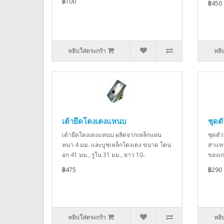
฿100
฿450
หยิบใส่ตระกร้า
หยิ
เต้ายึดโตงเตงแหนบ
ชุดต
เต้ายึดโตงเตงแหนบ ผลิตจากเหล็กแผ่น
ชุดตั
หนา 4 มม. และบูชเหล็กโตงเตง ขนาด โตน
สาแหร
อก 41 มม., รูใน 31 มม., ยาว 10..
ของเก
฿475
฿290
หยิบใส่ตระกร้า
หยิ