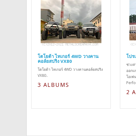
โตโยต้า ไทเกอร์ 4WD วางคาน
โปรเ
คอล์ยสปริง VX80
ช่วงล
โตโยต้า ไทเกอร์ 4WD วางคานคอล์ยสปริง
ออกแบบ
VX80..
โอเพ่
Perfo
3 ALBUMS
2 