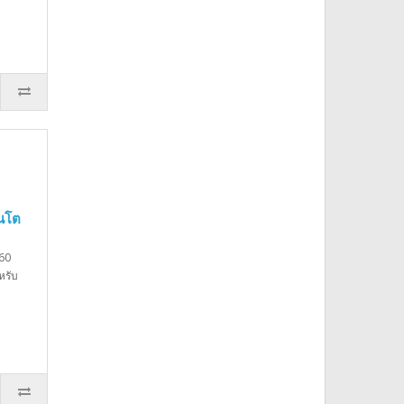
นโต
60
หรับ