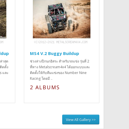
ldup
MS4 V.2 Buggy Buildup
การ์ตู
Buildu
ล่าสุด
ช่วงล่างปีกนกอิสระ สำหรับรถแข่ง รุ่นที่ 2
เป็นรถการ
ิดตั้ง
ที่ทาง Metalscream4x4 ได้ออกแบบและ
Metalscre
ks และ
ติดตั้งให้กับทีมแข่งของ Number Nine
ขบวน โดยมี
Racing โดยมี ..
ชวศิลป..
2 ALBUMS
4 AL
View All Gallery >>