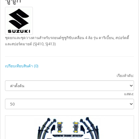
ชุดยกและชุดวางคานสำหรับรถยนต์ซูซูกิขับเคลื่อน 4 ล้อ รุ่น คาริเบี้ยน, สปอร์ตตี้
และสปอร์ตมายด์ (SJ410, SJ413)
เปรียบเทียบสินค้า (0)
เรียงลำดับ:
แสดง: