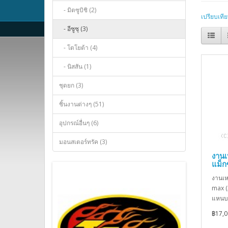
- มิตซูบิชิ (2)
เปรียบเทีย
- อีซูซุ (3)
- โตโยต้า (4)
- นิสสัน (1)
ชุดยก (3)
ชิ้นงานต่างๆ (51)
อุปกรณ์อื่นๆ (6)
มอนสเตอร์ทรัค (3)
งานเ
แม็ก
งานเหล
max (
แหนบหั
฿17,