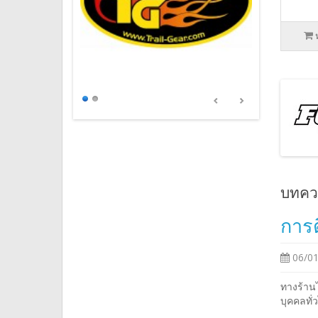
บทควา
การต
06/01
ทางร้านไ
บุคคลทั่