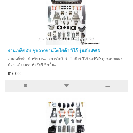
งานเหล็กพับ ชุดวางคานโตโยต้า วีโก้ รุ่นขับ4WD
งานเหล็กพับ สำหรับงานวางคานโตโยต้า ไฮลักซ์ วีโก้ รุ่น4WD ทุกชุดประกอบ
ด้วย- เต้าแหนบหัวคัสซี ซึ่งเป็น..
฿16,000